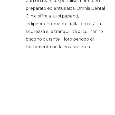
Con un team di specialisti molto ben
preparato ed entusiasta, Omnia Dental
Clinic offre ai suoi pazienti,
indipendentemente dalla loro età, la
sicurezza e la tranquillità di cui hanno
bisogno durante il loro periodo di
trattamento nella nostra clinica.
Seguiamo sempre le procedure
standard nel trattamento dei problemi
dentali e nella sterilizzazione delle
nostre apparecchiature. Miglioriamo