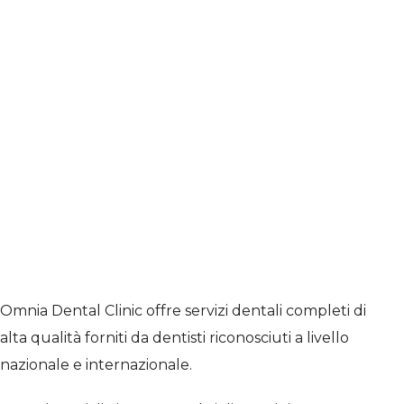
permanentemente le nostre tecniche
di trattamento e vogliamo migliorare
sempre di più nel campo dentale.
Adattiamo i servizi dentali offerti in base
ai problemi dentali di ciascuno dei nostri
pazienti e offriamo flessibilità, in modo
che ogni persona sia sempre una
priorità per noi.
Omnia Dental Clinic offre servizi dentali completi di
alta qualità forniti da dentisti riconosciuti a livello
nazionale e internazionale.