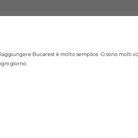
Raggiungere Bucarest è molto semplice. Ci sono molti vol
ogni giorno.
ice. Ci sono molti voli a prezzi molto convenie
a, Tarom.