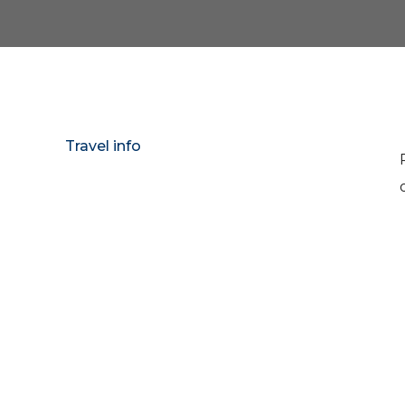
Travel info
Raggiungere Bucarest è molto sempl
WizzAir, BlueAir, RyanAir, Lufthans