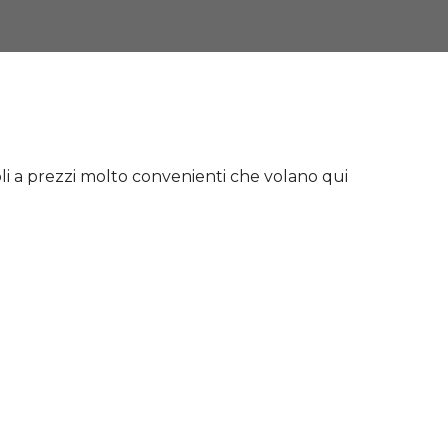
i a prezzi molto convenienti che volano qui
nti che volano qui ogni giorno: