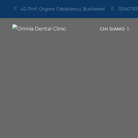
42 Prof. Grigore Cobălcescu, Bucharest
0040761
CHI SIAMO